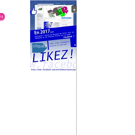
+
2
es
cliquez