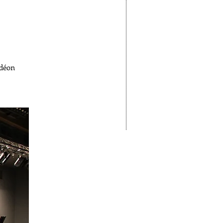
rdéon