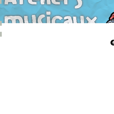
secretariat@ecoledemusiquestjpp.fr
03 44 78 67 30