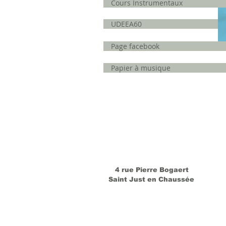
Cours Instrumentaux
UDEEA60
Page facebook
Papier à musique
4 rue Pierre Bogaert
Saint Just en Chaussée