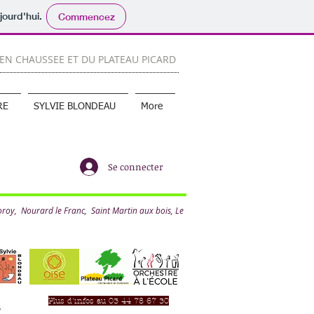
jourd'hui.
Commencez
 EN CHAUSSEE ET DU PLATEAU PICARD
RE
SYLVIE BLONDEAU
More
Se connecter
 Nourard le Franc, Saint Martin aux bois,
Le
Plus d'infos au 03 44 78 67 30
s